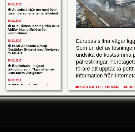
30/11/2017
Autodesk skär ner med över
tusen personer efter jätteförlust
30/11/2017
IoT: Trådlös lösning från ABB
Ability ökar drifttiden för
vindturbiner
Europas slitna vägar ligg
30/11/2017
PLM: Addnode Group
Som en del av lösningen 
förstärker Symetri med förvärvet
av MCAD
undvika de kostsamma po
påfrestningar. Företaget
30/11/2017
Blockchain – hajpad
förare att upptäcka pott
teknologi som, ”kan bli en av
2000-talets viktigaste”
information från interne
30/11/2017
ERP: Danska IT-konsulten
Virtuell karta över pott
Columbus lägger bud på
svenska iStone
Europa, på grund av fry
30/11/2017
anmäldes exempelvis 20 
Allians mellan ABB och HPE
ska ge intelligentare
Fords forskningsavdelni
industrianläggningar
information samlas in frå
30/11/2017
andra kan se informatio
Nytt kapitel i försvarets
problemtyngda PRIO-projekt:
skadorna. Begreppet cro
Capgemeni tar över