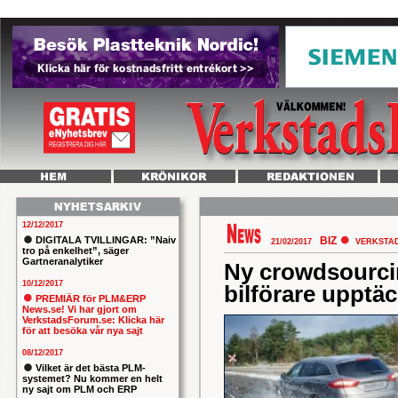
12/12/2017
DIGITALA TVILLINGAR: ”Naiv
BIZ
21/02/2017
VERKSTA
tro på enkelhet”, säger
Gartneranalytiker
Ny crowdsourcin
10/12/2017
bilförare upptäc
PREMIÄR för PLM&ERP
News.se! Vi har gjort om
VerkstadsForum.se: Klicka här
för att besöka vår nya sajt
08/12/2017
Vilket är det bästa PLM-
systemet? Nu kommer en helt
ny sajt om PLM och ERP