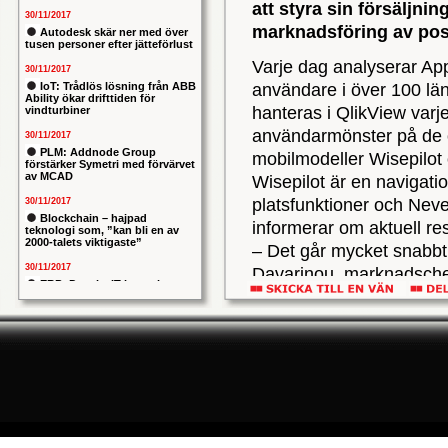
att styra sin försäljni
30/11/2017
marknadsföring av posi
Autodesk skär ner med över
tusen personer efter jätteförlust
Varje dag analyserar Appe
30/11/2017
IoT: Trådlös lösning från ABB
användare i över 100 länd
Ability ökar drifttiden för
hanteras i QlikView varj
vindturbiner
användarmönster på de o
30/11/2017
PLM: Addnode Group
mobilmodeller Wisepilo
förstärker Symetri med förvärvet
av MCAD
Wisepilot är en navigati
platsfunktioner och Neve
30/11/2017
Blockchain – hajpad
informerar om aktuell res
teknologi som, ”kan bli en av
2000-talets viktigaste”
– Det går mycket snabbt 
30/11/2017
Davarinou, marknadschef
ERP: Danska IT-konsulten
budget och vilka markna
Columbus lägger bud på
svenska iStone
vi få fram information om
30/11/2017
av våra produkter. Med Q
Allians mellan ABB och HPE
ska ge intelligentare
respektive plattform. De
industrianläggningar
snabbt ta välgrundade b
30/11/2017
Tidigare har, menar hon,
Nytt kapitel i försvarets
problemtyngda PRIO-projekt:
egna statistiska lösning
Capgemeni tar över