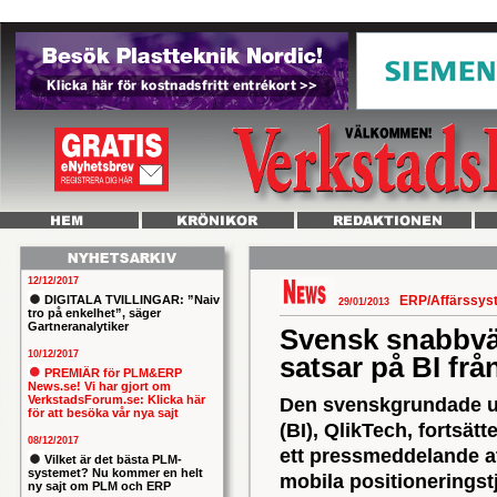
12/12/2017
DIGITALA TVILLINGAR: ”Naiv
ERP/Affärssy
29/01/2013
tro på enkelhet”, säger
Gartneranalytiker
Svensk snabbvä
10/12/2017
satsar på BI frå
PREMIÄR för PLM&ERP
News.se! Vi har gjort om
VerkstadsForum.se: Klicka här
Den svenskgrundade ut
för att besöka vår nya sajt
(BI), QlikTech, fortsätt
08/12/2017
ett pressmeddelande a
Vilket är det bästa PLM-
systemet? Nu kommer en helt
mobila positioneringst
ny sajt om PLM och ERP