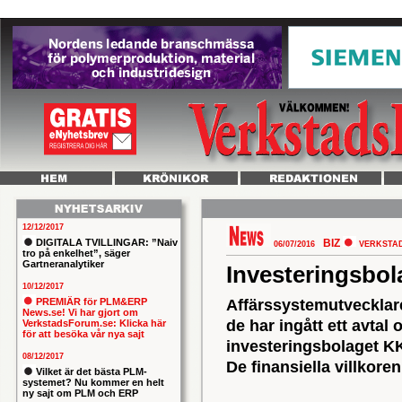
12/12/2017
DIGITALA TVILLINGAR: ”Naiv
BIZ
06/07/2016
VERKSTA
tro på enkelhet”, säger
Gartneranalytiker
Investeringsbo
10/12/2017
PREMIÄR för PLM&ERP
Affärssystemutvecklar
News.se! Vi har gjort om
de har ingått ett avtal 
VerkstadsForum.se: Klicka här
för att besöka vår nya sajt
investeringsbolaget K
08/12/2017
De finansiella villkoren
Vilket är det bästa PLM-
systemet? Nu kommer en helt
ny sajt om PLM och ERP