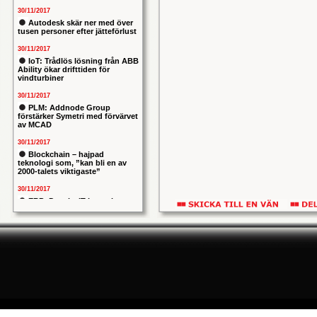
30/11/2017
Autodesk skär ner med över
tusen personer efter jätteförlust
30/11/2017
IoT: Trådlös lösning från ABB
Ability ökar drifttiden för
vindturbiner
30/11/2017
PLM: Addnode Group
förstärker Symetri med förvärvet
av MCAD
30/11/2017
Blockchain – hajpad
teknologi som, ”kan bli en av
2000-talets viktigaste”
30/11/2017
ERP: Danska IT-konsulten
Columbus lägger bud på
svenska iStone
30/11/2017
Allians mellan ABB och HPE
ska ge intelligentare
industrianläggningar
30/11/2017
Nytt kapitel i försvarets
problemtyngda PRIO-projekt:
Capgemeni tar över