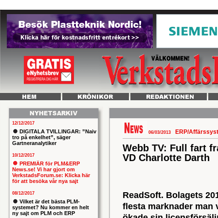
12/12/2017
DIGITALA TVILLINGAR: ”Naiv
ERP/Affärssy
06/03/2013
tro på enkelhet”, säger
Gartneranalytiker
Webb TV: Full fart f
VD Charlotte Darth
10/12/2017
PREMIÄR för PLM&ERP
News.se! Vi har gjort om
VerkstadsForum.se: Klicka här
för att besöka vår nya sajt
ReadSoft. Bolagets 2012
08/12/2017
Vilket är det bästa PLM-
flesta marknader man 
systemet? Nu kommer en helt
ny sajt om PLM och ERP
ökade sin licensförsä