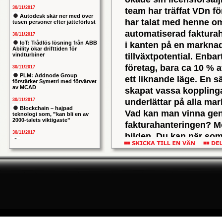
30/11/2017
team har träffat VDn fö
Autodesk skär ner med över
har talat med henne om
tusen personer efter jätteförlust
automatiserad fakturah
30/11/2017
IoT: Trådlös lösning från ABB
i kanten på en marknad
Ability ökar drifttiden för
vindturbiner
tillväxtpotential. Enba
företag, bara ca 10 % a
30/11/2017
PLM: Addnode Group
ett liknande läge. En 
förstärker Symetri med förvärvet
av MCAD
skapat vassa kopplinga
30/11/2017
underlättar på alla ma
Blockchain – hajpad
Vad kan man vinna geno
teknologi som, ”kan bli en av
2000-talets viktigaste”
fakturahanteringen? Mö
30/11/2017
bilden. Du kan när som
ERP: Danska IT-konsulten
knappen nere t h på w
Columbus lägger bud på
svenska iStone
Kopplingarna till SAPs
30/11/2017
poäng. Nu tar man ytterl
Allians mellan ABB och HPE
ska ge intelligentare
mjukvaror till viktiga
industrianläggningar
kommer att lansera si
30/11/2017
fakturahanteringslösn
Nytt kapitel i försvarets
problemtyngda PRIO-projekt:
AX, på den globala ko
Capgemeni tar över