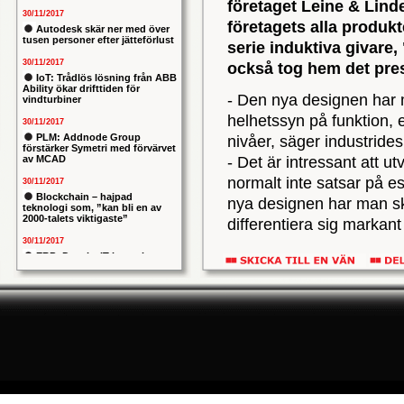
företaget Leine & Lind
30/11/2017
företagets alla produk
Autodesk skär ner med över
tusen personer efter jätteförlust
serie induktiva givare,
30/11/2017
också tog hem det pre
IoT: Trådlös lösning från ABB
Ability ökar drifttiden för
- Den nya designen har 
vindturbiner
helhetssyn på funktion, e
30/11/2017
PLM: Addnode Group
nivåer, säger industride
förstärker Symetri med förvärvet
av MCAD
- Det är intressant att ut
normalt inte satsar på e
30/11/2017
Blockchain – hajpad
nya designen har man ska
teknologi som, ”kan bli en av
2000-talets viktigaste”
differentiera sig markant
30/11/2017
ERP: Danska IT-konsulten
Över 3 000 bidrag delto
Columbus lägger bud på
svenska iStone
som fått utmärkelser fr
30/11/2017
Award. Vinnarna kommer 
Allians mellan ABB och HPE
februari 2013, i BMW W
ska ge intelligentare
industrianläggningar
30/11/2017
Nytt kapitel i försvarets
problemtyngda PRIO-projekt:
Capgemeni tar över