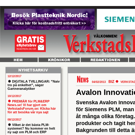
12/12/2017
DIGITALA TVILLINGAR: ”Naiv
BIZ
04/02/2013
VERKSTA
tro på enkelhet”, säger
Gartneranalytiker
Avalon Innovati
10/12/2017
PREMIÄR för PLM&ERP
Svenska Avalon Innovat
News.se! Vi har gjort om
för Siemens PLM, man 
VerkstadsForum.se: Klicka här
för att besöka vår nya sajt
åt många olika företag
08/12/2017
produkter och tagit he
Vilket är det bästa PLM-
systemet? Nu kommer en helt
Bakgrunden till detta ä
ny sajt om PLM och ERP