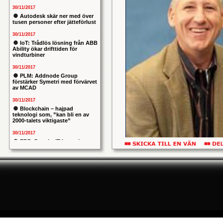
30/11/2017
Autodesk skär ner med över
tusen personer efter jätteförlust
30/11/2017
IoT: Trådlös lösning från ABB
Ability ökar drifttiden för
vindturbiner
30/11/2017
PLM: Addnode Group
förstärker Symetri med förvärvet
av MCAD
30/11/2017
Blockchain – hajpad
teknologi som, ”kan bli en av
2000-talets viktigaste”
30/11/2017
ERP: Danska IT-konsulten
Columbus lägger bud på
Bildtext: Larry Korak, strategichef, Industr
svenska iStone
på Infor
30/11/2017
Allians mellan ABB och HPE
kunder.
ska ge intelligentare
industrianläggningar
Lanseringen av Infor Clou
30/11/2017
till en komplett uppsättn
Nytt kapitel i försvarets
problemtyngda PRIO-projekt:
ekonomi och planering ti
Capgemeni tar över