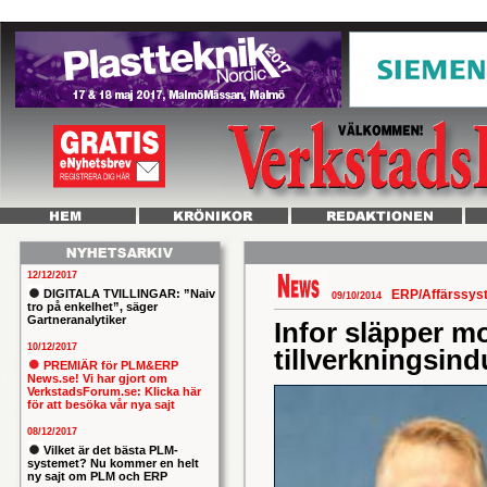
12/12/2017
DIGITALA TVILLINGAR: ”Naiv
ERP/Affärssy
09/10/2014
tro på enkelhet”, säger
Gartneranalytiker
Infor släpper m
10/12/2017
tillverkningsin
PREMIÄR för PLM&ERP
News.se! Vi har gjort om
VerkstadsForum.se: Klicka här
för att besöka vår nya sajt
08/12/2017
Vilket är det bästa PLM-
systemet? Nu kommer en helt
ny sajt om PLM och ERP