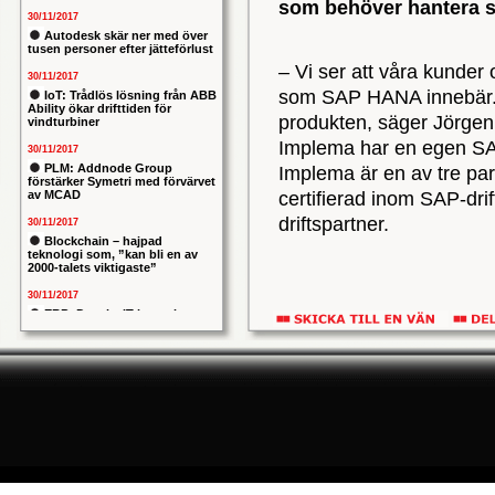
som behöver hantera s
30/11/2017
Autodesk skär ner med över
tusen personer efter jätteförlust
– Vi ser att våra kunder
30/11/2017
som SAP HANA innebär. Dä
IoT: Trådlös lösning från ABB
Ability ökar drifttiden för
produkten, säger Jörge
vindturbiner
Implema har en egen SA
30/11/2017
PLM: Addnode Group
Implema är en av tre p
förstärker Symetri med förvärvet
av MCAD
certifierad inom SAP-dri
driftspartner.
30/11/2017
Blockchain – hajpad
teknologi som, ”kan bli en av
2000-talets viktigaste”
30/11/2017
ERP: Danska IT-konsulten
Columbus lägger bud på
svenska iStone
30/11/2017
Allians mellan ABB och HPE
ska ge intelligentare
industrianläggningar
30/11/2017
Nytt kapitel i försvarets
problemtyngda PRIO-projekt:
Capgemeni tar över