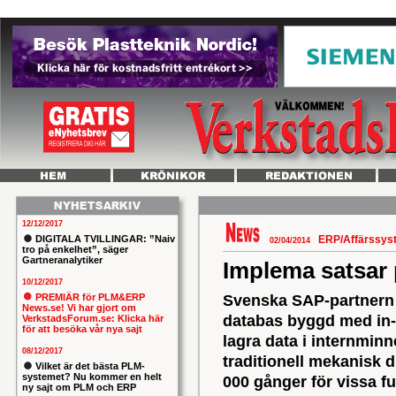
12/12/2017
DIGITALA TVILLINGAR: ”Naiv
ERP/Affärssy
02/04/2014
tro på enkelhet”, säger
Gartneranalytiker
Implema satsar
10/12/2017
PREMIÄR för PLM&ERP
Svenska SAP-partnern h
News.se! Vi har gjort om
databas byggd med in-
VerkstadsForum.se: Klicka här
för att besöka vår nya sajt
lagra data i internmin
08/12/2017
traditionell mekanisk d
Vilket är det bästa PLM-
systemet? Nu kommer en helt
000 gånger för vissa f
ny sajt om PLM och ERP